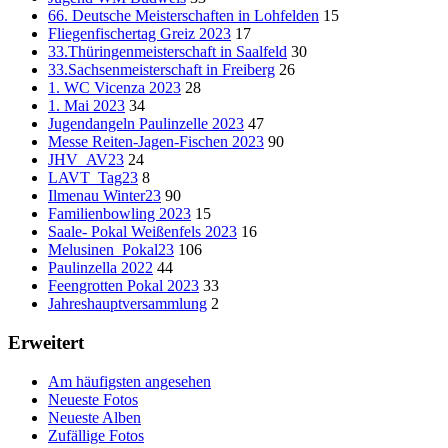
66. Deutsche Meisterschaften in Lohfelden
15
Fliegenfischertag Greiz 2023
17
33.Thüringenmeisterschaft in Saalfeld
30
33.Sachsenmeisterschaft in Freiberg
26
1. WC Vicenza 2023
28
1. Mai 2023
34
Jugendangeln Paulinzelle 2023
47
Messe Reiten-Jagen-Fischen 2023
90
JHV_AV23
24
LAVT_Tag23
8
Ilmenau Winter23
90
Familienbowling 2023
15
Saale- Pokal Weißenfels 2023
16
Melusinen_Pokal23
106
Paulinzella 2022
44
Feengrotten Pokal 2023
33
Jahreshauptversammlung
2
Erweitert
Am häufigsten angesehen
Neueste Fotos
Neueste Alben
Zufällige Fotos