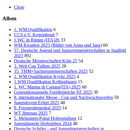
Close
Alben
1. WM Qualifikation
6
CCS e.V. Kegelabend
7
1.WC in Rimini (ITA)26
33
WM Kroatien 2025 (Bilder von Anna und Jana)
60
57. Deutsche Jugend und Juniorenmeisterschaften in Saalfeld
2025
892
Deutsche Meisterschaften Köln 25
54
3. Welt Cup Tallinn 2025
28
35. THM+Sachsenmeisterschaften 2025
52
2. WM Qualifikation Kyritz 2025
4
1.WM Qualifikation Kellinghusen
15
1. WC Marina di Carrara(ITA) 2025
60
Generationsangeln Forellenteiche PZ 2025
30
8. internationaler Messe - Cup und Nachwuchswerfen
59
Jugendevent Erfurt 2025
48
9. Feengrottenpokal 2025
14
WT Ilmenau 2025
7
5. Melusinen-Pokal Hohenmölsen
12
Jugendangeln Herbsleben 2024
48
Deutsche Schüler - und Jugendmeisterschaften in