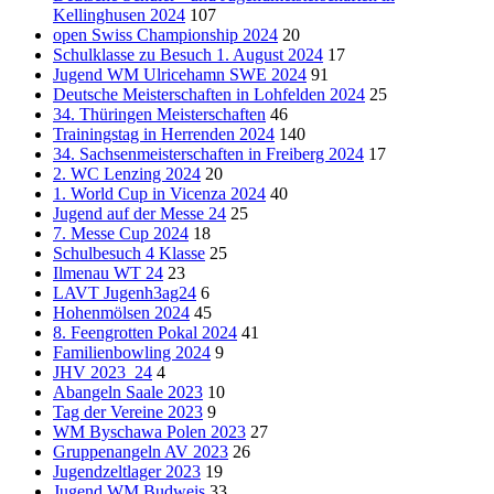
Kellinghusen 2024
107
open Swiss Championship 2024
20
Schulklasse zu Besuch 1. August 2024
17
Jugend WM Ulricehamn SWE 2024
91
Deutsche Meisterschaften in Lohfelden 2024
25
34. Thüringen Meisterschaften
46
Trainingstag in Herrenden 2024
140
34. Sachsenmeisterschaften in Freiberg 2024
17
2. WC Lenzing 2024
20
1. World Cup in Vicenza 2024
40
Jugend auf der Messe 24
25
7. Messe Cup 2024
18
Schulbesuch 4 Klasse
25
Ilmenau WT 24
23
LAVT Jugenh3ag24
6
Hohenmölsen 2024
45
8. Feengrotten Pokal 2024
41
Familienbowling 2024
9
JHV 2023_24
4
Abangeln Saale 2023
10
Tag der Vereine 2023
9
WM Byschawa Polen 2023
27
Gruppenangeln AV 2023
26
Jugendzeltlager 2023
19
Jugend WM Budweis
33