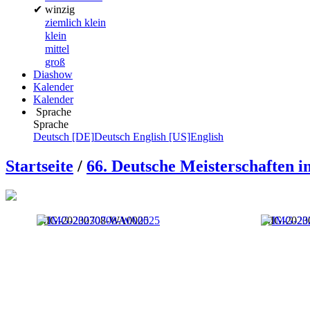
✔
winzig
ziemlich klein
klein
mittel
groß
Diashow
Kalender
Kalender
Sprache
Sprache
Deutsch [DE]
Deutsch
English [US]
English
Startseite
/
66. Deutsche Meisterschaften i
IMG-20230708-WA0025
IMG-2023