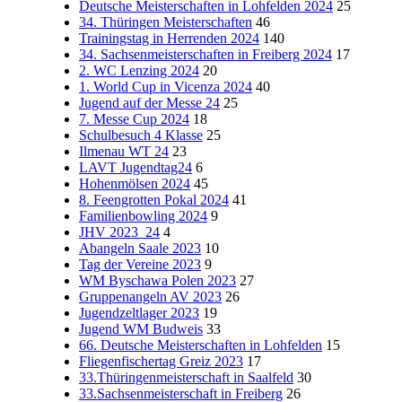
Deutsche Meisterschaften in Lohfelden 2024
25
34. Thüringen Meisterschaften
46
Trainingstag in Herrenden 2024
140
34. Sachsenmeisterschaften in Freiberg 2024
17
2. WC Lenzing 2024
20
1. World Cup in Vicenza 2024
40
Jugend auf der Messe 24
25
7. Messe Cup 2024
18
Schulbesuch 4 Klasse
25
Ilmenau WT 24
23
LAVT Jugendtag24
6
Hohenmölsen 2024
45
8. Feengrotten Pokal 2024
41
Familienbowling 2024
9
JHV 2023_24
4
Abangeln Saale 2023
10
Tag der Vereine 2023
9
WM Byschawa Polen 2023
27
Gruppenangeln AV 2023
26
Jugendzeltlager 2023
19
Jugend WM Budweis
33
66. Deutsche Meisterschaften in Lohfelden
15
Fliegenfischertag Greiz 2023
17
33.Thüringenmeisterschaft in Saalfeld
30
33.Sachsenmeisterschaft in Freiberg
26