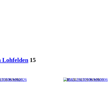
n Lohfelden
15
0708-WA0026
IMG-20230709-WA0006