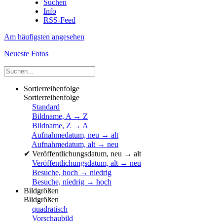
Suchen
Info
RSS-Feed
Am häufigsten angesehen
Neueste Fotos
Sortierreihenfolge
Sortierreihenfolge
Standard
Bildname, A → Z
Bildname, Z → A
Aufnahmedatum, neu → alt
Aufnahmedatum, alt → neu
✔
Veröffentlichungsdatum, neu → alt
Veröffentlichungsdatum, alt → neu
Besuche, hoch → niedrig
Besuche, niedrig → hoch
Bildgrößen
Bildgrößen
quadratisch
Vorschaubild