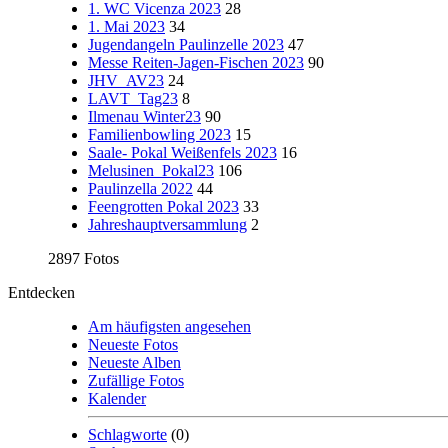
1. WC Vicenza 2023
28
1. Mai 2023
34
Jugendangeln Paulinzelle 2023
47
Messe Reiten-Jagen-Fischen 2023
90
JHV_AV23
24
LAVT_Tag23
8
Ilmenau Winter23
90
Familienbowling 2023
15
Saale- Pokal Weißenfels 2023
16
Melusinen_Pokal23
106
Paulinzella 2022
44
Feengrotten Pokal 2023
33
Jahreshauptversammlung
2
2897 Fotos
Entdecken
Am häufigsten angesehen
Neueste Fotos
Neueste Alben
Zufällige Fotos
Kalender
Schlagworte
(0)