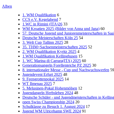
Alben
1. WM Qualifikation
6
CCS e.V. Kegelabend
7
1.WC in Rimini (ITA)26
33
WM Kroatien 2025 (Bilder von Anna und Jana)
60
57. Deutsche Jugend und Juniorenmeisterschaften in Saa
Deutsche Meisterschaften Köln 25
54
3. Welt Cup Tallinn 2025
28
35. THM+Sachsenmeisterschaften 2025
52
2. WM Qualifikation Kyritz 2025
4
1.WM Qualifikation Kellinghusen
15
1. WC Marina di Carrara(ITA) 2025
60
Generationsangeln Forellenteiche PZ 2025
30
8. internationaler Messe - Cup und Nachwuchswerfen
5
Jugendevent Erfurt 2025
48
9. Feengrottenpokal 2025
14
WT Ilmenau 2025
7
5. Melusinen-Pokal Hohenmölsen
12
Jugendangeln Herbsleben 2024
48
Deutsche Schüler - und Jugendmeisterschaften in Kelli
open Swiss Championship 2024
20
Schulklasse zu Besuch 1. August 2024
17
Jugend WM Ulricehamn SWE 2024
91