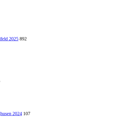
lfeld 2025
892
9
nghusen 2024
107