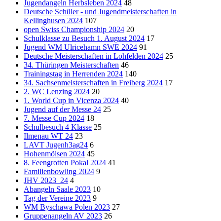
Jugendangeln Herbsleben 2024
48
Deutsche Schüler - und Jugendmeisterschaften in
Kellinghusen 2024
107
open Swiss Championship 2024
20
Schulklasse zu Besuch 1. August 2024
17
Jugend WM Ulricehamn SWE 2024
91
Deutsche Meisterschaften in Lohfelden 2024
25
34. Thüringen Meisterschaften
46
Trainingstag in Herrenden 2024
140
34. Sachsenmeisterschaften in Freiberg 2024
17
2. WC Lenzing 2024
20
1. World Cup in Vicenza 2024
40
Jugend auf der Messe 24
25
7. Messe Cup 2024
18
Schulbesuch 4 Klasse
25
Ilmenau WT 24
23
LAVT Jugenh3ag24
6
Hohenmölsen 2024
45
8. Feengrotten Pokal 2024
41
Familienbowling 2024
9
JHV 2023_24
4
Abangeln Saale 2023
10
Tag der Vereine 2023
9
WM Byschawa Polen 2023
27
Gruppenangeln AV 2023
26