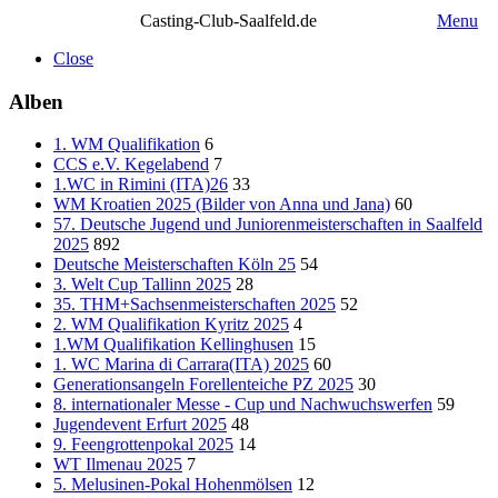
Casting-Club-Saalfeld.de
Menu
Close
Alben
1. WM Qualifikation
6
CCS e.V. Kegelabend
7
1.WC in Rimini (ITA)26
33
WM Kroatien 2025 (Bilder von Anna und Jana)
60
57. Deutsche Jugend und Juniorenmeisterschaften in Saalfeld
2025
892
Deutsche Meisterschaften Köln 25
54
3. Welt Cup Tallinn 2025
28
35. THM+Sachsenmeisterschaften 2025
52
2. WM Qualifikation Kyritz 2025
4
1.WM Qualifikation Kellinghusen
15
1. WC Marina di Carrara(ITA) 2025
60
Generationsangeln Forellenteiche PZ 2025
30
8. internationaler Messe - Cup und Nachwuchswerfen
59
Jugendevent Erfurt 2025
48
9. Feengrottenpokal 2025
14
WT Ilmenau 2025
7
5. Melusinen-Pokal Hohenmölsen
12