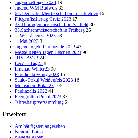
Jugendzeltlager 2023
19
Jugend WM Budweis
33
66. Deutsche Meisterschaften in Lohfelden
15
Fliegenfischertag Greiz 2023
17
33.Thüringenmeisterschaft in Saalfeld
30
33.Sachsenmeisterschaft in Freiberg
26
1. WC Vicenza 2023
28
1. Mai 2023
34
Jugendangeln Paulinzelle 2023
47
Messe Reiten-Jagen-Fischen 2023
90
JHV_AV23
24
LAVT_Tag23
8
Ilmenau Winter23
90
Familienbowling 2023
15
Saale- Pokal Weißenfels 2023
16
Melusinen_Pokal23
106
Paulinzella 2022
44
Feengrotten Pokal 2023
33
Jahreshauptversammlung
2
Erweitert
Am häufigsten angesehen
Neueste Fotos
Neueste Alben