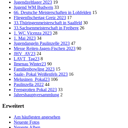
Jugendzeltlager 2023
19
Jugend WM Budweis
33
66. Deutsche Meisterschaften in Lohfelden
15
Fliegenfischertag Greiz 2023
17
33.Thüringenmeisterschaft in Saalfeld
30
33.Sachsenmeisterschaft in Freiberg
26
1. WC Vicenza 2023
28
1. Mai 2023
34
Jugendangeln Paulinzelle 2023
47
Messe Reiten-Jagen-Fischen 2023
90
JHV_AV23
24
LAVT_Tag23
8
Ilmenau Winter23
90
Familienbowling 2023
15
Saale- Pokal Weißenfels 2023
16
Melusinen_Pokal23
106
Paulinzella 2022
44
Feengrotten Pokal 2023
33
Jahreshauptversammlung
2
Erweitert
Am häufigsten angesehen
Neueste Fotos
Neueste Alben