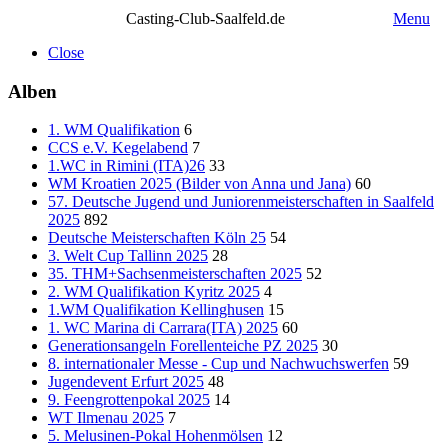
Casting-Club-Saalfeld.de
Menu
Close
Alben
1. WM Qualifikation
6
CCS e.V. Kegelabend
7
1.WC in Rimini (ITA)26
33
WM Kroatien 2025 (Bilder von Anna und Jana)
60
57. Deutsche Jugend und Juniorenmeisterschaften in Saalfeld
2025
892
Deutsche Meisterschaften Köln 25
54
3. Welt Cup Tallinn 2025
28
35. THM+Sachsenmeisterschaften 2025
52
2. WM Qualifikation Kyritz 2025
4
1.WM Qualifikation Kellinghusen
15
1. WC Marina di Carrara(ITA) 2025
60
Generationsangeln Forellenteiche PZ 2025
30
8. internationaler Messe - Cup und Nachwuchswerfen
59
Jugendevent Erfurt 2025
48
9. Feengrottenpokal 2025
14
WT Ilmenau 2025
7
5. Melusinen-Pokal Hohenmölsen
12