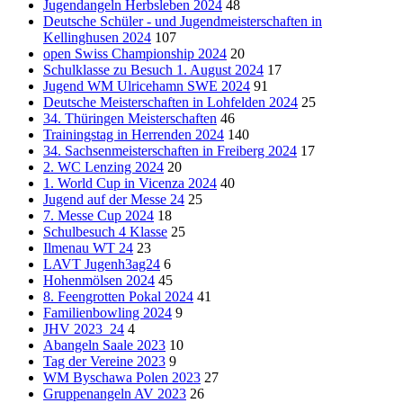
Jugendangeln Herbsleben 2024
48
Deutsche Schüler - und Jugendmeisterschaften in
Kellinghusen 2024
107
open Swiss Championship 2024
20
Schulklasse zu Besuch 1. August 2024
17
Jugend WM Ulricehamn SWE 2024
91
Deutsche Meisterschaften in Lohfelden 2024
25
34. Thüringen Meisterschaften
46
Trainingstag in Herrenden 2024
140
34. Sachsenmeisterschaften in Freiberg 2024
17
2. WC Lenzing 2024
20
1. World Cup in Vicenza 2024
40
Jugend auf der Messe 24
25
7. Messe Cup 2024
18
Schulbesuch 4 Klasse
25
Ilmenau WT 24
23
LAVT Jugenh3ag24
6
Hohenmölsen 2024
45
8. Feengrotten Pokal 2024
41
Familienbowling 2024
9
JHV 2023_24
4
Abangeln Saale 2023
10
Tag der Vereine 2023
9
WM Byschawa Polen 2023
27
Gruppenangeln AV 2023
26